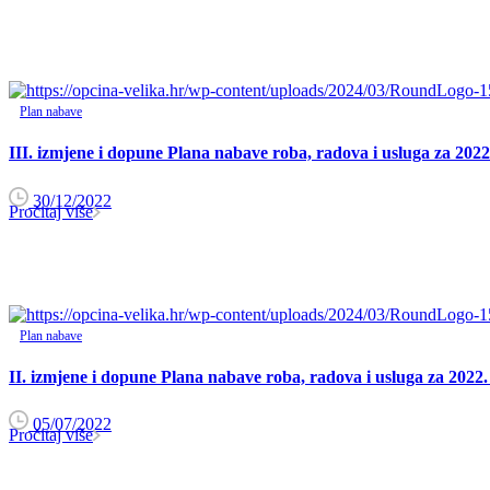
Plan nabave
III. izmjene i dopune Plana nabave roba, radova i usluga za 2022
30/12/2022
Pročitaj više
Plan nabave
II. izmjene i dopune Plana nabave roba, radova i usluga za 2022
05/07/2022
Pročitaj više