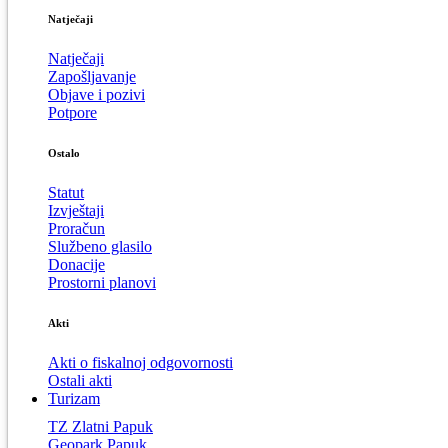
Natječaji
Natječaji
Zapošljavanje
Objave i pozivi
Potpore
Ostalo
Statut
Izvještaji
Proračun
Službeno glasilo
Donacije
Prostorni planovi
Akti
Akti o fiskalnoj odgovornosti
Ostali akti
Turizam
TZ Zlatni Papuk
Geopark Papuk