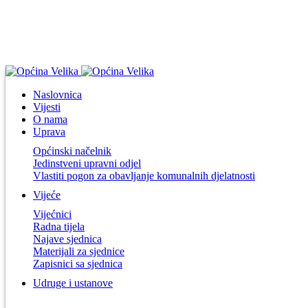
Naslovnica
Vijesti
O nama
Uprava
Općinski načelnik
Jedinstveni upravni odjel
Vlastiti pogon za obavljanje komunalnih djelatnosti
Vijeće
Vijećnici
Radna tijela
Najave sjednica
Materijali za sjednice
Zapisnici sa sjednica
Udruge i ustanove