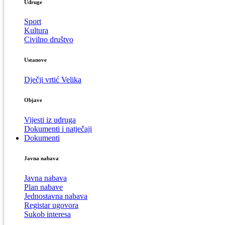
Udruge
Sport
Kultura
Civilno društvo
Ustanove
Dječji vrtić Velika
Objave
Vijesti iz udruga
Dokumenti i natječaji
Dokumenti
Javna nabava
Javna nabava
Plan nabave
Jednostavna nabava
Registar ugovora
Sukob interesa