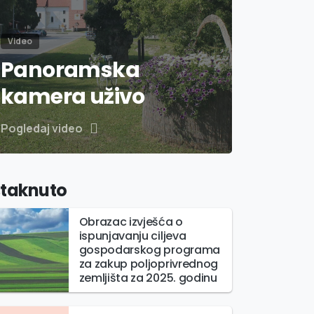
Video
Panoramska
kamera uživo
Pogledaj video
staknuto
Obrazac izvješća o
ispunjavanju ciljeva
gospodarskog programa
za zakup poljoprivrednog
zemljišta za 2025. godinu