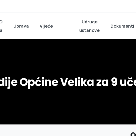
O
Udruge i
Uprava
Vijeće
Dokumenti
a
ustanove
dije
Općine
Velika
za
9
uč
O