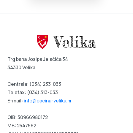
Trg bana Josipa Jelačića 34
34330 Velika
Centrala:
(034) 233-033
Telefax: (034) 313-033
E-mail:
info@opcina-velika.hr
OIB: 30966980172
MB: 2547562