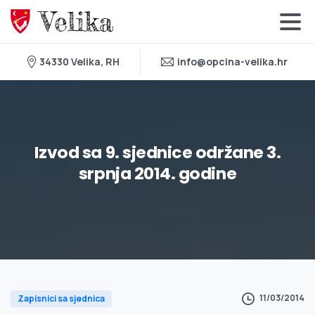
34330 Velika, RH
info@opcina-velika.hr
Izvod
sa
9.
sjednice
održane
3.
srpnja
2014.
godine
11/03/2014
Zapisnici sa sjednica