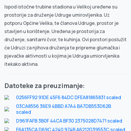
Ispod istočne trubine stadiona u Velikoj uređene su
prostorije za druženje Udruge umirovljenika. Uz
potporu Općine Velika, te članova Udruge, prostor je
stavljen u korištenje. Uređena je prostorija za
druženje, sanitarni čvor, te kuhinja. Ovi porstori poslužit
će Udruzi za njihova druženja te pripreme glumačka i
pjevačke aktivnosti u kojima je Udruga umiorvljenika
itekako aktivna.
Datoteke za preuzimanje:
0256FF92 91DE 45F6 84DC DFEA81865831 scaled
03CA8556 36E9 4BBD A7A4 BA7DB553D62B
scaled
D961FAFB 3B0F 44CA BF30 2375028D7471 scaled
F6A135CA D69C 4240 974B A6212D39553C scaled