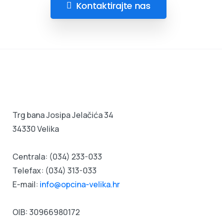
Kontaktirajte nas
Trg bana Josipa Jelačića 34
34330 Velika
Centrala:
(034) 233-033
Telefax: (034) 313-033
E-mail:
info@opcina-velika.hr
OIB: 30966980172