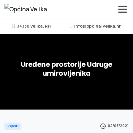
34330 Velika, RH
info@opcina-velika.hr
Uređene
prostorije
Udruge
umirovljenika
02/03/2021
Vijesti