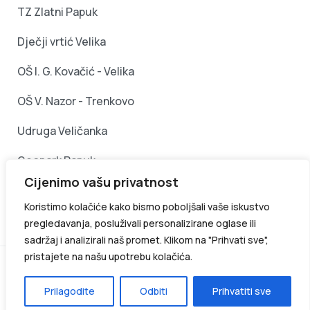
TZ Zlatni Papuk
Dječji vrtić Velika
OŠ I. G. Kovačić - Velika
OŠ V. Nazor - Trenkovo
Udruga Veličanka
Geopark Papuk
Cijenimo vašu privatnost
Požeško - slavonska županija
Koristimo kolačiće kako bismo poboljšali vaše iskustvo
pregledavanja, posluživali personalizirane oglase ili
sadržaj i analizirali naš promet. Klikom na "Prihvati sve",
pristajete na našu upotrebu kolačića.
2026
. Općina Velika
- službene web stranice
Prilagodite
Odbiti
Prihvatiti sve