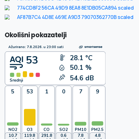
774CD8F2 56CA 49D9 8EA8 8E1DB05CA894 scaled
AF87B7C4 4D8E 469E A9D3 79070362770B scaled
Okolišni pokazatelji